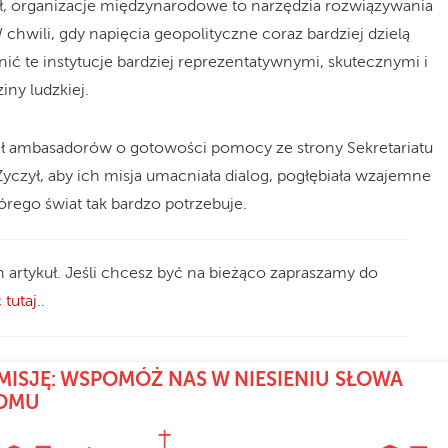
ł, organizacje międzynarodowe to narzędzia rozwiązywania
 chwili, gdy napięcia geopolityczne coraz bardziej dzielą
ynić te instytucje bardziej reprezentatywnymi, skutecznymi i
ny ludzkiej.
ł ambasadorów o gotowości pomocy ze strony Sekretariatu
. Życzył, aby ich misja umacniała dialog, pogłębiała wzajemne
órego świat tak bardzo potrzebuje.
n artykuł. Jeśli chcesz być na bieżąco zapraszamy do
 tutaj.
.
MISJĘ: WSPOMÓŻ NAS W NIESIENIU SŁOWA
DOMU