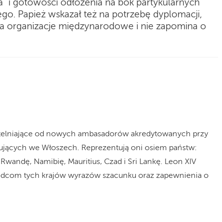
” i gotowości odłożenia na bok partykularnych
go. Papież wskazał też na potrzebę dyplomacji,
ia organizacje międzynarodowe i nie zapomina o
rzytelniające od nowych ambasadorów akredytowanych przy
ydujących we Włoszech. Reprezentują oni osiem państw:
Rwandę, Namibię, Mauritius, Czad i Sri Lankę. Leon XIV
wódcom tych krajów wyrazów szacunku oraz zapewnienia o