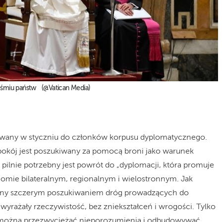
 ośmiu państw (@Vatican Media)
rowany w styczniu do członków korpusu dyplomatycznego.
„pokój jest poszukiwany za pomocą broni jako warunek
 pilnie potrzebny jest powrót do „dyplomacji, która promuje
iomie bilateralnym, regionalnym i wielostronnym. Jak
wany szczerym poszukiwaniem dróg prowadzących do
wyrażały rzeczywistość, bez zniekształceń i wrogości. Tylko
– można przezwyciężać nieporozumienia i odbudowywać