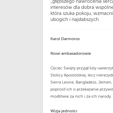
„głębszego nawrócenia serca
interesów dla dobra wspólne
która szuka pokoju, wzmacn
ubogich i najsłabszych.
Karol Darmoros
Nowi ambasadorowie
Ojciec Święty przyjął listy uwie
Stolicy Apostolskiej, lecz nierez
Sierra Leone, Bangladesz, Jemen, 
poprosił ich o przekazanie przy
modlitwie za nich i za ich narody.
Wizja jedności