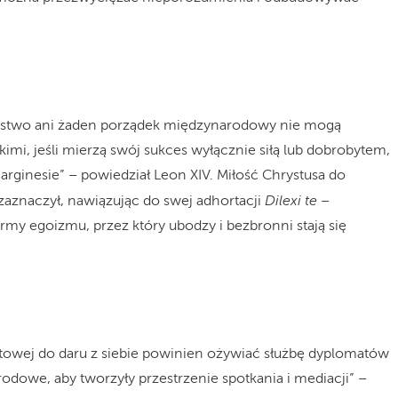
ństwo ani żaden porządek międzynarodowy nie mogą
kimi, jeśli mierzą swój sukces wyłącznie siłą lub dobrobytem,
marginesie” – powiedział Leon XIV. Miłość Chrystusa do
Dilexi te
aznaczył, nawiązując do swej adhortacji
–
rmy egoizmu, przez który ubodzy i bezbronni stają się
otowej do daru z siebie powinien ożywiać służbę dyplomatów
dowe, aby tworzyły przestrzenie spotkania i mediacji” –