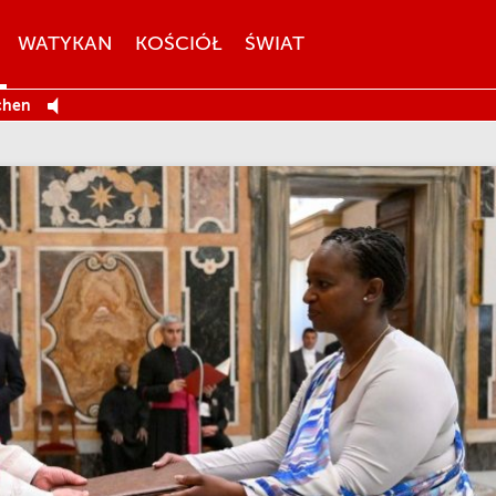
WATYKAN
KOŚCIÓŁ
ŚWIAT
chen