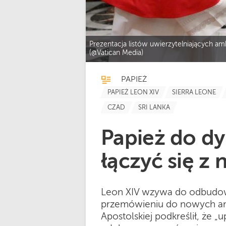
Prezentacja listów uwierzytelniających a
(@Vatican Media)
PAPIEŻ
PAPIEŻ LEON XIV
SIERRA LEONE
CZAD
SRI LANKA
Papież do d
łączyć się z
Leon XIV wzywa do odbudow
przemówieniu do nowych am
Apostolskiej podkreślił, że „