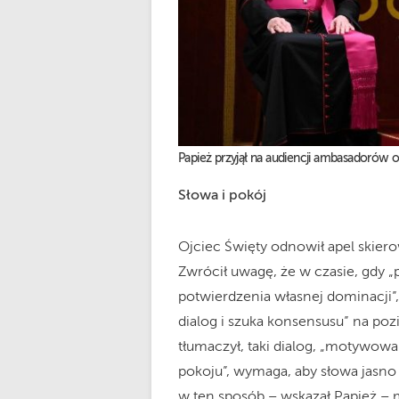
Papież przyjął na audiencji ambasadorów
Słowa i pokój
Ojciec Święty odnowił apel skie
Zwrócił uwagę, że w czasie, gdy 
potwierdzenia własnej dominacji”,
dialog i szuka konsensusu” na poz
tłumaczył, taki dialog, „motywo
pokoju”, wymaga, aby słowa jasno 
w ten sposób – wskazał Papież 