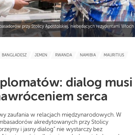
mbasadorów przy Stolicy Apostolskiej, niebędących rezydentami Włoch
BANGLADESZ
JEMEN
RWANDA
NAMIBIA
MAURITIUS
yplomatów: dialog musi
 nawróceniem serca
y zaufania w relacjach międzynarodowych. W
basadorów akredytowanych przy Stolicy
uprzejmy i jasny dialog” nie wystarczy bez