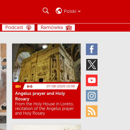
Szukaj
Szukaj
Polski
SZUKAJ
Podcast
Ramówka
Facebook
Twitter
Youtube
07-08-2026 10:00
Angelus prayer and Holy
Instagram
Rosary
From the Holy House in Loreto,
recitation of the Angelus prayer
and Holy Rosary
Rss