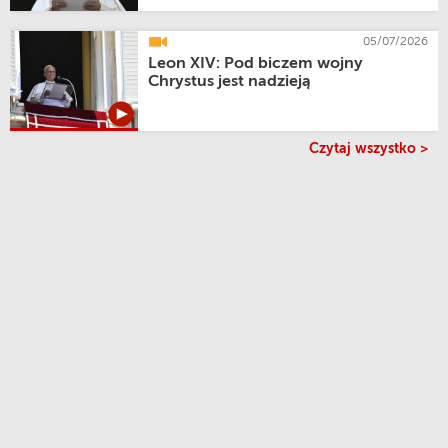
Podobnie jak Anioł Pański jest odmawiana trzy razy
dziennie: o świcie, w południe i o zachodzie słońca, aby
05/07/2026
poświęcić dzień Bogu i Maryi.
Leon XIV: Pod biczem wojny
Chrystus jest nadzieją
Według tradycji ta antyczna antyfona swoimi korzeniami
sięga VI lub X wieku, a jej rozpowszechnienie jest
datowane na pierwszą połowę XIII wieku, kiedy została
włączona do franciszkańskiego brewiarza. Składa się z
Czytaj wszystko >
czterech krótkich wersetów, z których każdy kończy się
aklamacją: „Alleluja” i jest modlitwą, którą wierni kierują
do Maryi, Królowej Niebios, aby dzielić z Nią radość ze
zmartwychwstania Chrystusa.
Papież Franciszek, 6 kwietnia 2015 r., w czasie
rozważania przed modlitwą Regina Coeli, w Poniedziałek
Wielkanocny, wskazał na dyspozycję serca w czasie
odmawiania tej modlitwy:
„Zwracamy się do Maryi, zachęcając Ją, by się radowała,
bo Ten, którego nosiła w łonie, zmartwychwstał, jak
zapowiedział. Zawierzamy się Jej wstawiennictwu.
Istotnie nasza radość jest odblaskiem radości Maryi, bo
zachowywała Ona i zachowuje z wiarą wydarzenia