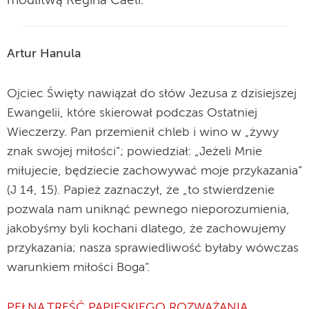
modlitwą Regina Caeli.
Artur Hanula
Ojciec Święty nawiązał do słów Jezusa z dzisiejszej
Ewangelii, które skierował podczas Ostatniej
Wieczerzy. Pan przemienił chleb i wino w „żywy
znak swojej miłości”; powiedział: „Jeżeli Mnie
miłujecie, będziecie zachowywać moje przykazania”
(J 14, 15). Papież zaznaczył, że „to stwierdzenie
pozwala nam uniknąć pewnego nieporozumienia,
jakobyśmy byli kochani dlatego, że zachowujemy
przykazania; nasza sprawiedliwość byłaby wówczas
warunkiem miłości Boga”.
PEŁNA TREŚĆ PAPIESKIEGO ROZWAŻANIA