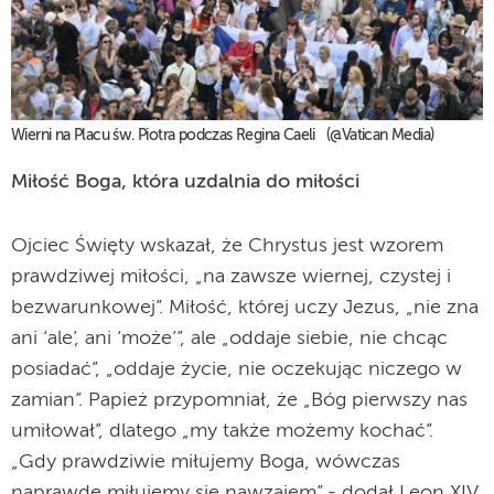
Wierni na Placu św. Piotra podczas Regina Caeli (@Vatican Media)
Miłość Boga, która uzdalnia do miłości
Ojciec Święty wskazał, że Chrystus jest wzorem
prawdziwej miłości, „na zawsze wiernej, czystej i
bezwarunkowej”. Miłość, której uczy Jezus, „nie zna
ani ‘ale’, ani ‘może’”, ale „oddaje siebie, nie chcąc
posiadać”, „oddaje życie, nie oczekując niczego w
zamian”. Papież przypomniał, że „Bóg pierwszy nas
umiłował”, dlatego „my także możemy kochać”.
„Gdy prawdziwie miłujemy Boga, wówczas
naprawdę miłujemy się nawzajem” - dodał Leon XIV.