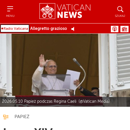
Menu
Szukaj
MENU
SZUKAJ
Allegretto grazioso
2026.05.10 Papież podczas Regina Caeli (@Vatican Media)
PAPIEŻ