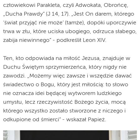
człowiekowi Parakleta, czyli Adwokata, Obrońcę,
„Ducha Prawdy” (J 14, 17). „Jest On darem, którego
‘świat przyjąć nie może’ (tamże), dopóki uporczywie
trwa w złu, które uciska ubogiego, odrzuca słabego,
zabija niewinnego” - podkreślił Leon XIV.
Ten, kto odpowiada na miłość Jezusa, znajduje w
Duchu Świętym sprzymierzeńca, który nigdy nie
zawodzi. „Możemy więc zawsze i wszędzie dawać
świadectwo o Bogu, który jest miłością: to słowo
nie oznacza idei będącej wytworem ludzkiego
umysłu, lecz rzeczywistość Bożego życia, mocą
którego wszystko zostało stworzone z niczego i
odkupione od śmierci” - wskazał Papież.