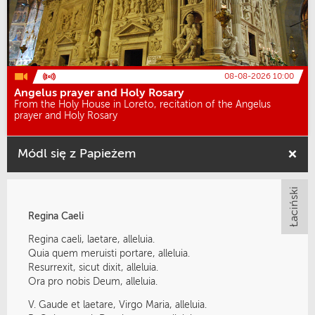
08-08-2026 10:00
Angelus prayer and Holy Rosary
From the Holy House in Loreto, recitation of the Angelus
prayer and Holy Rosary
Módl się z Papieżem
Regina Caeli
Regina caeli, laetare, alleluia.
Quia quem meruisti portare, alleluia.
Resurrexit, sicut dixit, alleluia.
Ora pro nobis Deum, alleluia.
V. Gaude et laetare, Virgo Maria, alleluia.