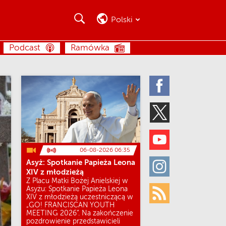
Szukaj
Szukaj
Polski
SZUKAJ
Podcast
Ramówka
Facebook
Twitter
Youtube
06-08-2026 06:35
Asyż: Spotkanie Papieża Leona
Instagram
XIV z młodzieżą
Z Placu Matki Bożej Anielskiej w
Asyżu: Spotkanie Papieża Leona
XIV z młodzieżą uczestniczącą w
Rss
„GO! FRANCISCAN YOUTH
MEETING 2026”. Na zakończenie
pozdrowienie przedstawicieli