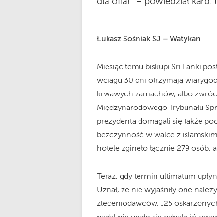
dla ofiar” – powiedział kard.
Łukasz Sośniak SJ – Watykan
Miesiąc temu biskupi Sri Lanki po
wciągu 30 dni otrzymają wiaryg
krwawych zamachów, albo zwrócą
Międzynarodowego Trybunału Spra
prezydenta domagali się także po
bezczynność w walce z islamskim
hotele zginęło łącznie 279 osób, 
Teraz, gdy termin ultimatum upłyn
Uznał, że nie wyjaśniły one nale
zleceniodawców. „25 oskarżonych