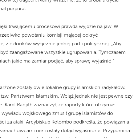
wców tej tragedii. Mamy wrażenie, że to próba ukrycia
ał purpurat.
dzięki trwającemu procesowi prawda wyjdzie na jaw. W
przeciwko powołaniu komisji mającej odkryć
z członków wyłącznie jednej partii politycznej. „Aby
y być zaangażowane wszystkie ugrupowania. Tymczasem
niach jakie ma zamiar podjąć, aby sprawę wyjaśnić ” –
żone zostały dwie lokalne grupy islamskich radykałów,
z tzw. Państwem Islamskim. Wciąż jednak nie jest pewne czy
 Kard. Ranjith zaznaczył, że raporty które otrzymał
ego wywiadu wojskowego zmusił grupę islamistów do
ci za ataki. Arcybiskup Kolombo podkreśla, że powiązania
amachowcami nie zostały dotąd wyjaśnione. Przypomina