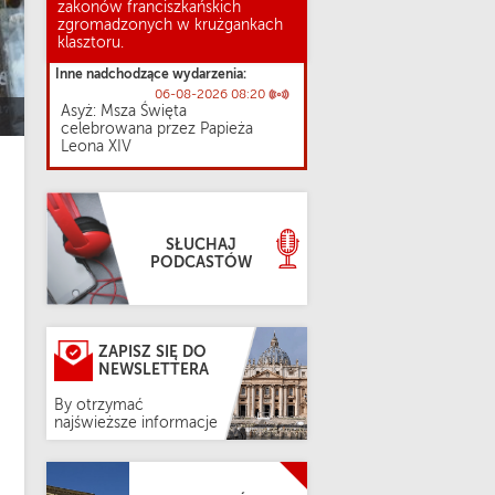
zakonów franciszkańskich
zgromadzonych w krużgankach
klasztoru.
Inne nadchodzące wydarzenia:
06-08-2026 08:20
Asyż: Msza Święta
celebrowana przez Papieża
Leona XIV
SŁUCHAJ
PODCASTÓW
ZAPISZ SIĘ DO
NEWSLETTERA
By otrzymać
najświeższe informacje