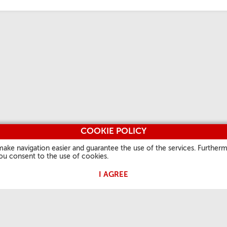
COOKIE POLICY
make navigation easier and guarantee the use of the services. Furtherm
you consent to the use of cookies.
I AGREE
OŚĆ PAPIEŻA
PRZYDATNE INFORMACJE
INNE STRONY