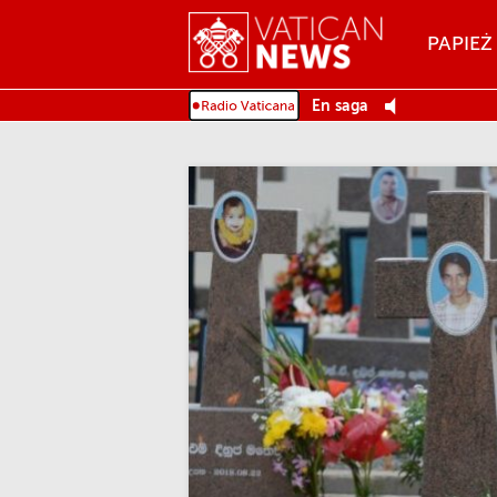
Menu
PAPIEŻ
MENU
En saga