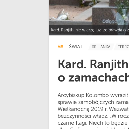
Kard. Ranjith: nie wierzę już, że prawda 
ŚWIAT
SRI LANKA
TERR
Kard. Ranjith
o zamachach
Arcybiskup Kolombo wyrazi
sprawie samobójczych zamach
Wielkanocną 2019 r. Wezwał
bezczynności władz. „W ro
czarne flagi. Niech to będzi