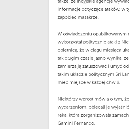
także, że indyjskie agencje wywi
informacje dotyczące ataków, w ty
zapobiec masakrze.
W oświadczeniu opublikowanym na
wykorzystał politycznie ataki z Ni
obietnicą, że w ciągu miesiąca uk
tak długim czasie jasno wynika, ż
zamierza ją zatuszować i umyć od w
takim układzie politycznym Sri La
mieć miejsce w każdej chwili.
Niektórzy wprost mówią o tym, że t
wydarzeniom, obiecali je wyjaśnić,
ręką, która zorganizowała zamachy
Gamini Fernando.