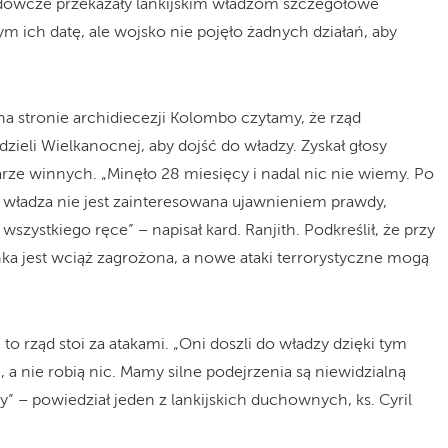
adowcze przekazały lankijskim władzom szczegółowe
m ich datę, ale wojsko nie pojęło żadnych działań, aby
 stronie archidiecezji Kolombo czytamy, że rząd
edzieli Wielkanocnej, aby dojść do władzy. Zyskał głosy
arze winnych. „Minęło 28 miesięcy i nadal nic nie wiemy. Po
e władza nie jest zainteresowana ujawnieniem prawdy,
szystkiego ręce” – napisał kard. Ranjith. Podkreślił, że przy
nka jest wciąż zagrożona, a nowe ataki terrorystyczne mogą
o rząd stoi za atakami. „Oni doszli do władzy dzięki tym
 a nie robią nic. Mamy silne podejrzenia są niewidzialną
” – powiedział jeden z lankijskich duchownych, ks. Cyril