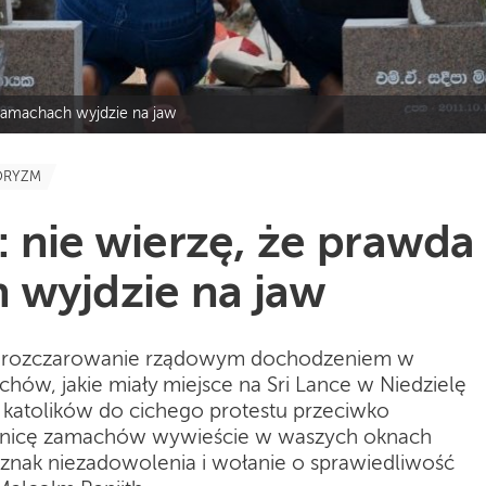
o zamachach wyjdzie na jaw
ORYZM
: nie wierzę, że prawda
 wyjdzie na jaw
ł rozczarowanie rządowym dochodzeniem w
ów, jakie miały miejsce na Sri Lance w Niedzielę
 katolików do cichego protestu przeciwko
cznicę zamachów wywieście w waszych oknach
e znak niezadowolenia i wołanie o sprawiedliwość