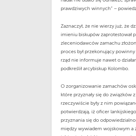
nadal nie udało się odnaleźć spra
prawdziwych winnych” – powiedzi
Zaznaczył, że nie wierzy już, że 
imieniu biskupów zaprotestował 
zleceniodawców zamachu złożonej 
proces był przekonujący powinn
rząd nie informuje nawet o działa
podkreślił arcybiskup Kolombo.
O zorganizowanie zamachów oskar
które przyznały się do związków 
rzeczywiście były z nim powiązane.
potwierdzają, iż oficer lankijski
przyznania się do odpowiedzialnoś
między wywiadem wojskowym a z