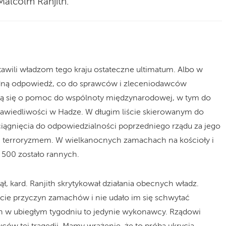
 Malcolm Ranjith.
stawili władzom tego kraju ostateczne ultimatum. Albo w
odną odpowiedź, co do sprawców i zleceniodawców
 się o pomoc do wspólnoty międzynarodowej, w tym do
wiedliwości w Hadze. W długim liście skierowanym do
ciągnięcia do odpowiedzialności poprzedniego rządu za jego
 terroryzmem. W wielkanocnych zamachach na kościoły i
a 500 zostało rannych.
ął, kard. Ranjith skrytykował działania obecnych władz.
życie przyczyn zamachów i nie udało im się schwytać
 w ubiegłym tygodniu to jedynie wykonawcy. Rządowi