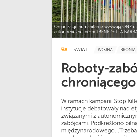
Organizacje humanitarne wzywają ONZ do 
autonomicznej broni (BENEDETTA BARB
ŚWIAT
WOJNA
BRONIĄ
Roboty-zabój
chroniącego 
W ramach kampanii Stop Kill
instytucje debatowały nad e
związanymi z autonomicznym
zabójcami. Podkreślono pilną
międzynarodowego. „Trzeba 