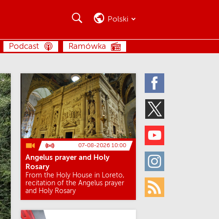
Szukaj
Szukaj
Polski
SZUKAJ
Podcast
Ramówka
Facebook
Twitter
Youtube
07-08-2026 10:00
Angelus prayer and Holy
Instagram
Rosary
From the Holy House in Loreto,
recitation of the Angelus prayer
and Holy Rosary
Rss