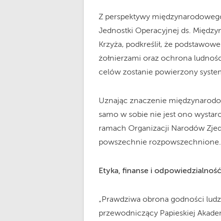
Z perspektywy międzynarodowego
Jednostki Operacyjnej ds. Międ
Krzyża, podkreślił, że podstawowe
żołnierzami oraz ochrona ludnośc
celów zostanie powierzony sys
Uznając znaczenie międzynarodowe
samo w sobie nie jest ono wysta
ramach Organizacji Narodów Zjedn
powszechnie rozpowszechnione.
Etyka, finanse i odpowiedzialnoś
„Prawdziwa obrona godności ludzk
przewodniczący Papieskiej Akadem