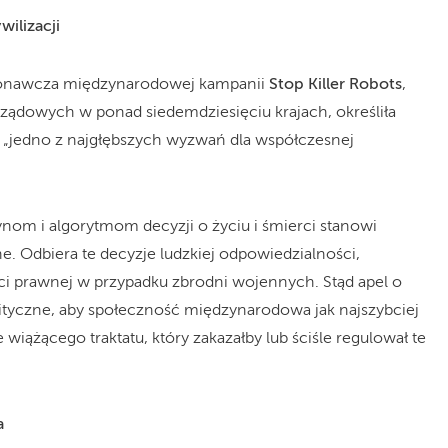
ilizacji
ykonawcza międzynarodowej kampanii
Stop Killer Robots
,
rządowych w ponad siedemdziesięciu krajach, określiła
 „jedno z najgłębszych wyzwań dla współczesnej
om i algorytmom decyzji o życiu i śmierci stanowi
. Odbiera te decyzje ludzkiej odpowiedzialności,
i prawnej w przypadku zbrodni wojennych. Stąd apel o
yczne, aby społeczność międzynarodowa jak najszybciej
wiążącego traktatu, który zakazałby lub ściśle regulował te
a