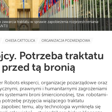
zawarcia traktatu w sprawie zapobieżenia rozprzestrzeniania
ANTI)
CHIESA CATTOLICA
ORGANIZACJA POZARZĄDOWA
cy. Potrzeba traktatu
przed tą bronią
er Robots eksperci, organizacje pozarządowe oraz
tycznymi, prawnymi i humanitarnymi zagrożeniami
i systemami broni śmiercionośnej, tzw. robotami-
 potrzebę przyjęcia wiążącego traktatu
zapobiec temu, aby technologia wymknęła się