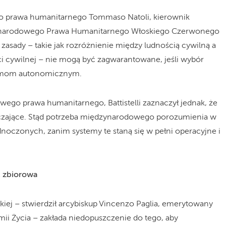
 prawa humanitarnego Tommaso Natoli, kierownik
zynarodowego Prawa Humanitarnego Włoskiego Czerwonego
 zasady – takie jak rozróżnienie między ludnością cywilną a
i cywilnej – nie mogą być zagwarantowane, jeśli wybór
temom autonomicznym.
go prawa humanitarnego, Battistelli zaznaczył jednak, że
rczające. Stąd potrzeba międzynarodowego porozumienia w
oczonych, zanim systemy te staną się w pełni operacyjne i
ć zbiorowa
iej – stwierdził arcybiskup Vincenzo Paglia, emerytowany
ii Życia – zakłada niedopuszczenie do tego, aby