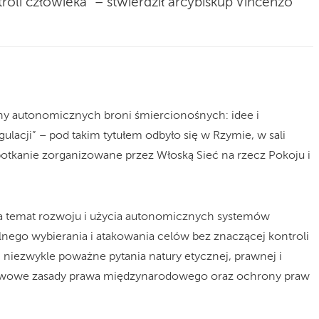
roli człowieka” – stwierdził arcybiskup Vincenzo
ny autonomicznych broni śmiercionośnych: idee i
lacji” – pod takim tytułem odbyło się w Rzymie, w sali
spotkanie zorganizowane przez Włoską Sieć na rzecz Pokoju i
a temat rozwoju i użycia autonomicznych systemów
nego wybierania i atakowania celów bez znaczącej kontroli
 niezwykle poważne pytania natury etycznej, prawnej i
awowe zasady prawa międzynarodowego oraz ochrony praw