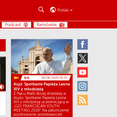
Szukaj
Szukaj
Polski
SZUKAJ
Podcast
Ramówka
Facebook
Twitter
Youtube
06-08-2026 06:35
Asyż: Spotkanie Papieża Leona
Instagram
XIV z młodzieżą
Z Placu Matki Bożej Anielskiej w
Asyżu: Spotkanie Papieża Leona
XIV z młodzieżą uczestniczącą w
Rss
„GO! FRANCISCAN YOUTH
MEETING 2026”. Na zakończenie
pozdrowienie przedstawicieli