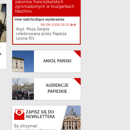
zakonów franciszkańskich
zgromadzonych w krużgankach
klasztoru.
Inne nadchodzące wydarzenia:
06-08-2026 08:20
Asyż: Msza Święta
celebrowana przez Papieża
Leona XIV
o
ANIOŁ PAŃSKI
AUDIENCJE
PAPIESKIE
ZAPISZ SIĘ DO
NEWSLETTERA
By otrzymać