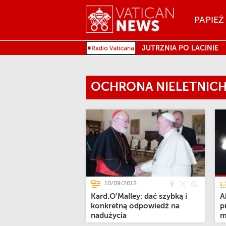
Menu
PAPIEŻ
MENU
JUTRZNIA PO LACINIE
OCHRONA NIELETNIC
10/09/2018
Kard.O’Malley: dać szybką i
A
konkretną odpowiedź na
p
nadużycia
m