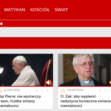
WATYKAN
KOŚCIÓŁ
ŚWIAT
H
21/08/2018
20/08/2018
bp Pierre: nie wystarczy
O. Żak: aby wyplenić
rawo, trzeba zmiany
nadużycia konieczna zmiana
entalności
mentalności