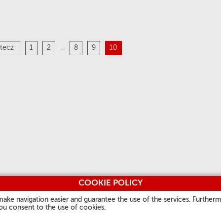
...
tecz
1
2
8
9
10
COOKIE POLICY
make navigation easier and guarantee the use of the services. Furtherm
you consent to the use of cookies.