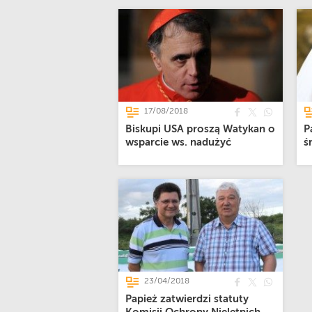
17/08/2018
Biskupi USA proszą Watykan o
P
wsparcie ws. nadużyć
ś
23/04/2018
Papież zatwierdzi statuty