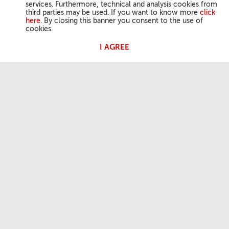
services. Furthermore, technical and analysis cookies from
third parties may be used. If you want to know more
click
here
. By closing this banner you consent to the use of
cookies.
I AGREE
DZIAŁALNOŚĆ PAPIEŻA
Anioł Pański
Audiencje Generalne
PRZYDATNE INFORMACJE
Kim jesteśmy