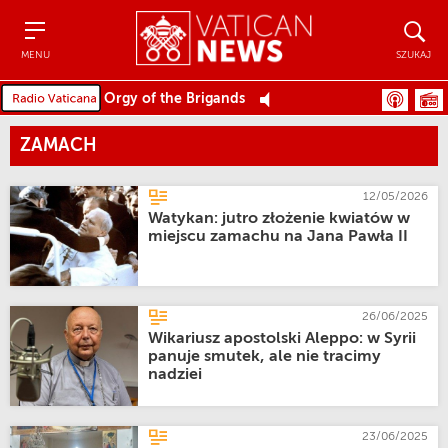
Menu
Szukaj
MENU
SZUKAJ
Orgy of the Brigands
ZAMACH
12/05/2026
Watykan: jutro złożenie kwiatów w
miejscu zamachu na Jana Pawła II
26/06/2025
Wikariusz apostolski Aleppo: w Syrii
panuje smutek, ale nie tracimy
nadziei
23/06/2025