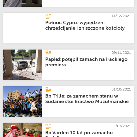
14/12/2021
Północ Cypru: wypędzeni
chrześcijanie i zniszczone kościoły
09/11/2021
Papież potępił zamach na irackiego
premiera
31/10/2021
Bp Trille: za zamachem stanu w
Sudanie stoi Bractwo Muzułmańskie
22/07/2021
Bp Varden 10 lat po zamachu