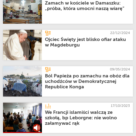
Zamach w kościele w Damaszku:
„próba, która umocni naszą wiarę”
22/12/2024
Ojciec Święty jest blisko ofiar ataku
w Magdeburgu
09/05/2024
Ból Papieża po zamachu na obóz dla
uchodźców w Demokratycznej
Republice Konga
17/10/2023
We Francji islamiści walczą ze
szkołą, bp Leborgne: nie wolno
załamywać rąk