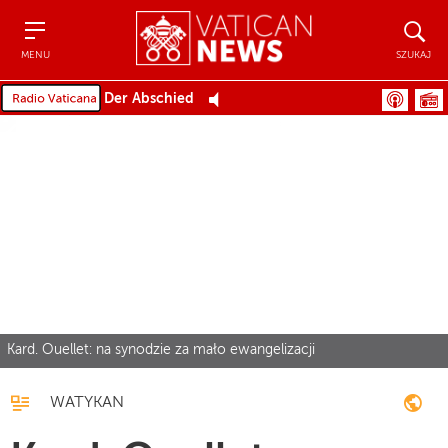
Menu
Szukaj
MENU
SZUKAJ
Der Abschied
Kard. Ouellet: na synodzie za mało ewangelizacji
WATYKAN