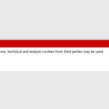
ore, technical and analysis cookies from third parties may be used.
NASZE KANAŁY
EPG
ano
Podcast
Rejestracja Newslettera