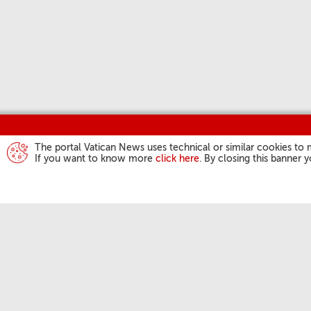
The portal Vatican News uses technical or similar cookies to 
If you want to know more
click here
. By closing this banner 
DZIAŁALN
Anioł Pańsk
Audiencje 