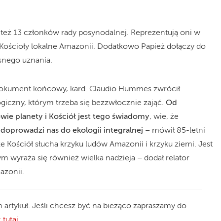
też 13 członków rady posynodalnej. Reprezentują oni w
Kościoły lokalne Amazonii. Dodatkowo Papież dołączy do
snego uznania.
okument końcowy, kard. Claudio Hummes zwrócił
giczny, którym trzeba się bezzwłocznie zająć.
Od
wie planety i Kościół jest tego świadomy
, wie, że
doprowadzi nas do ekologii integralnej
– mówił 85-letni
 że Kościół słucha krzyku ludów Amazonii i krzyku ziemi. Jest
ym wyraża się również wielka nadzieja – dodał relator
azonii.
n artykuł. Jeśli chcesz być na bieżąco zapraszamy do
 tutaj.
.