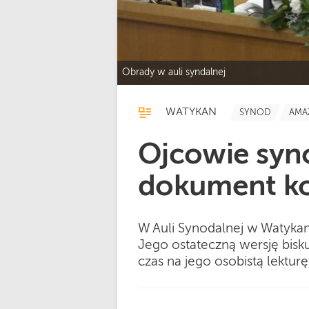
Obrady w auli syndalnej
WATYKAN
SYNOD
AMA
Ojcowie syno
dokument k
W Auli Synodalnej w Watyk
Jego ostateczną wersję bisku
czas na jego osobistą lekturę