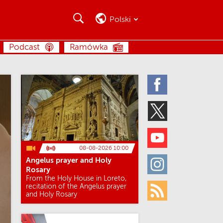
Szukaj
Szukaj
Polski
SZUKAJ
Podcast
Ramówka
Facebook
Twitter
Youtube
08-08-2026 10:00
Angelus prayer and Holy
Instagram
Rosary
From the Holy House in Loreto,
recitation of the Angelus prayer
and Holy Rosary
Rss