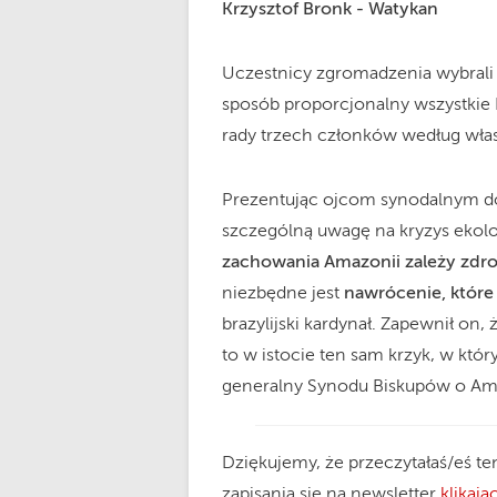
Krzysztof Bronk - Watykan
Uczestnicy zgromadzenia wybrali 
sposób proporcjonalny wszystkie 
rady trzech członków według wła
Prezentując ojcom synodalnym d
szczególną uwagę na kryzys ekolo
zachowania Amazonii zależy zdro
niezbędne jest
nawrócenie, które 
brazylijski kardynał. Zapewnił on,
to w istocie ten sam krzyk, w któr
generalny Synodu Biskupów o Am
Dziękujemy, że przeczytałaś/eś te
zapisania się na newsletter
klikając