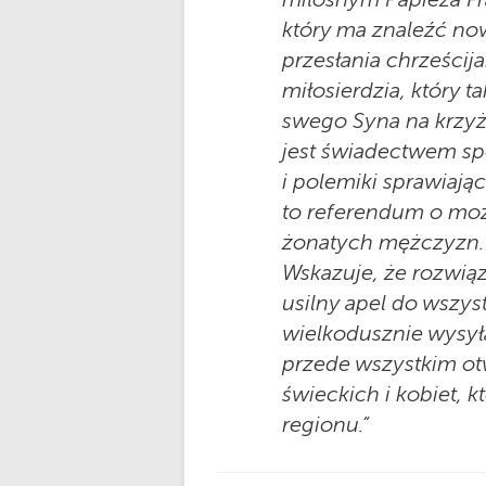
który ma znaleźć now
przesłania chrześcij
miłosierdzia, który t
swego Syna na krzyżu 
jest świadectwem spo
i polemiki sprawiają
to referendum o mo
żonatych mężczyzn. 
Wskazuje, że rozwią
usilny apel do wszys
wielkodusznie wysyła
przede wszystkim ot
świeckich i kobiet,
regionu.“