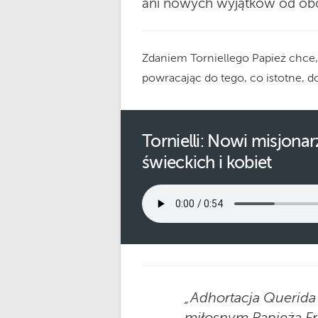
ani nowych wyjątków od obow
Zdaniem Torniellego Papież chce
powracając do tego, co istotne, d
Tornielli: Nowi misjona
świeckich i kobiet
„Adhortacja Querida
miłosnym Papieża Fr