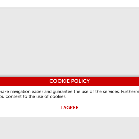
COOKIE POLICY
make navigation easier and guarantee the use of the services. Furtherm
you consent to the use of cookies.
I AGREE
OŚĆ PAPIEŻA
PRZYDATNE INFORMACJE
INNE STRONY