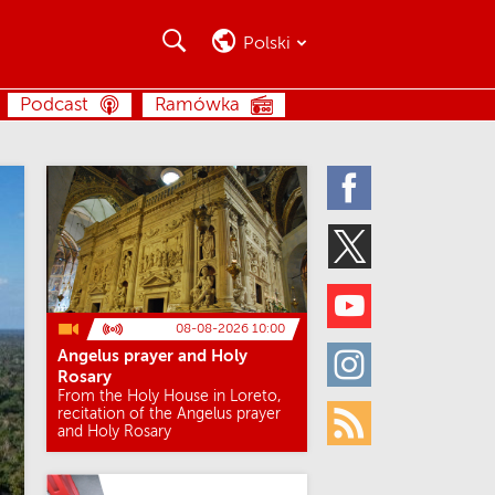
Szukaj
Szukaj
Polski
SZUKAJ
Podcast
Ramówka
Facebook
Twitter
Youtube
08-08-2026 10:00
Angelus prayer and Holy
Instagram
Rosary
From the Holy House in Loreto,
recitation of the Angelus prayer
and Holy Rosary
Rss