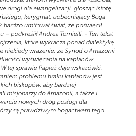
e drogi dla ewangelizacji, głosząc istotę
ańskiego, kerygmat, uobecniający Boga
ak bardzo umiłował świat, że poświęcił
– podkreślił Andrea Tornielli. - Ten tekst
jrzenia, które wykracza ponad dialektykę
ce niekiedy wrażenie, że Synod o Amazonii
żliwości wyświęcania na kapłanów
W tej sprawie Papież daje wskazówki.
zaniem problemu braku kapłanów jest
tkich biskupów, aby bardziej
li misjonarzy do Amazonii, a także i
warcie nowych dróg posługi dla
 którzy są prawdziwym bogactwem tego