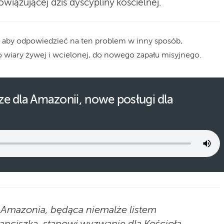
iązującej dziś dyscypliny kościelnej.
, aby odpowiedzieć na ten problem w inny sposób,
o wiary żywej i wcielonej, do nowego zapału misyjnego.
rze dla Amazonii, nowe posługi dla
 Amazonia, będąca niemalże listem
anciszka, stanowi wyzwanie dla Kościoła,