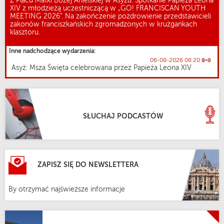
Z Placu Matki Bożej Anielskiej w Asyżu: Spotkanie Papieża Leona
XIV z młodzieżą uczestniczącą w „GO! FRANCISCAN YOUTH
MEETING 2026”. Na zakończenie pozdrowienie przedstawicieli
zakonów franciszkańskich zgromadzonych w krużgankach
klasztoru.
Inne nadchodzące wydarzenia:
06-08-2026 08:20
Asyż: Msza Święta celebrowana przez Papieża Leona XIV
SŁUCHAJ PODCASTÓW
ZAPISZ SIĘ DO NEWSLETTERA
By otrzymać najświeższe informacje