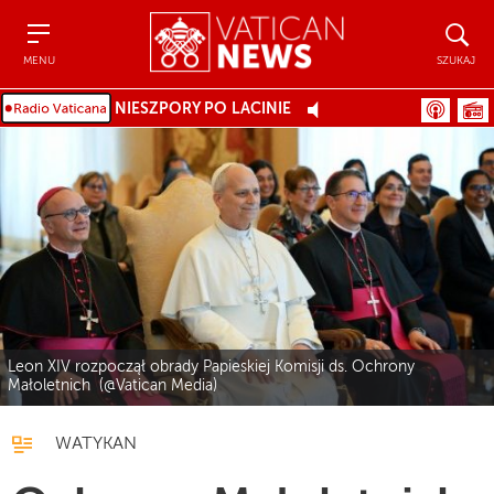
Menu
Szukaj
MENU
SZUKAJ
NIESZPORY PO LACINIE
Leon XIV rozpoczął obrady Papieskiej Komisji ds. Ochrony
Małoletnich (@Vatican Media)
WATYKAN