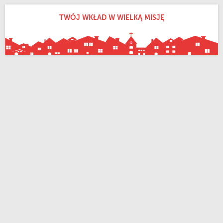
TWÓJ WKŁAD W WIELKĄ MISJĘ