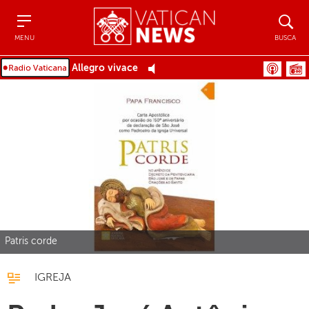
Menu
Busca
MENU
BUSCA
Allegro vivace
Patris corde
IGREJA