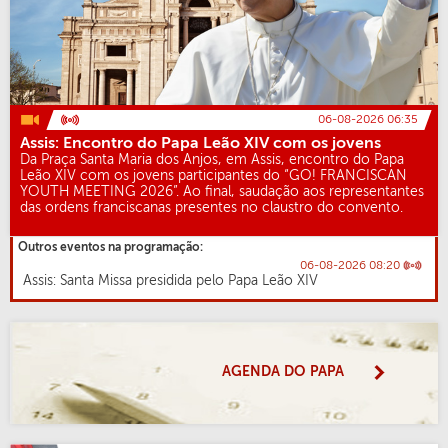
06-08-2026 06:35
Assis: Encontro do Papa Leão XIV com os jovens
Da Praça Santa Maria dos Anjos, em Assis, encontro do Papa
Leão XIV com os jovens participantes do “GO! FRANCISCAN
YOUTH MEETING 2026”. Ao final, saudação aos representantes
das ordens franciscanas presentes no claustro do convento.
Outros eventos na programação:
06-08-2026 08:20
Assis: Santa Missa presidida pelo Papa Leão XIV
AGENDA DO PAPA