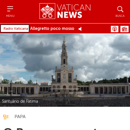
Menu
Busca
MENU
BUSCA
Allegretto poco mosso
Santuário de Fátima
PAPA