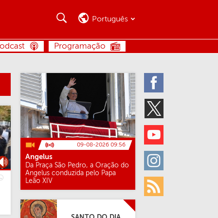
Busca
Busca
Português
BUSCA
odcast
Programação
Facebook
Twitter
Youtube
09-08-2026 09:56
Angelus
Instagram
Da Praça São Pedro, a Oração do
Angelus conduzida pelo Papa
Leão XIV
Rss
SANTO DO DIA