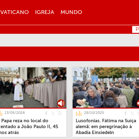
VATICANO
IGREJA
MUNDO
P
13/05/2026
28/10/2025
 Papa reza no local do
Lusofonias. Fátima na Suíça
tentado a João Paulo II, 45
alemã: em peregrinação à
nos atrás
Abadia Einsiedeln