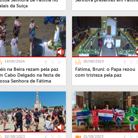
ossa Senhora de Fátima no
Senhora presentes em Fátim
alais da Suíça
14/05/2024
05/08/2023
iéis na Beira rezam pela paz
Fátima, Bruni: o Papa rezou
m Cabo Delgado na festa de
com tristeza pela paz
ossa Senhora de Fátima
02/08/2023
01/08/2023