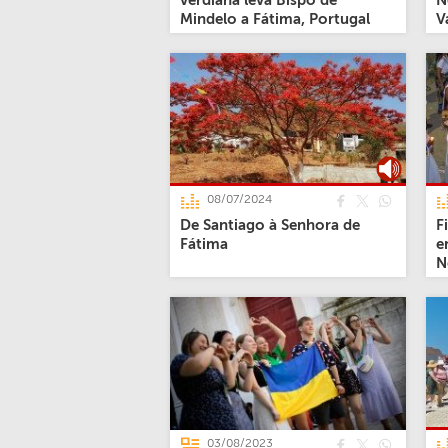
verdiana leva Bispo de
N
Mindelo a Fátima, Portugal
V
08/07/2024
De Santiago à Senhora de
F
Fátima
e
N
03/08/2023