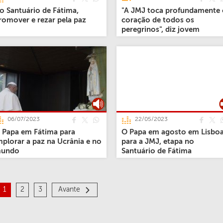
o Santuário de Fátima,
"A JMJ toca profundamente
romover e rezar pela paz
coração de todos os
peregrinos", diz jovem
brasileiro
06/07/2023
22/05/2023
 Papa em Fátima para
O Papa em agosto em Lisbo
mplorar a paz na Ucrânia e no
para a JMJ, etapa no
undo
Santuário de Fátima
1
2
3
Avante