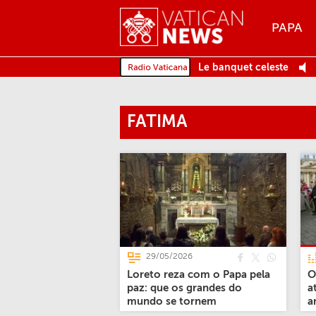
Menu
PAPA
MENU
Le banquet celeste
FATIMA
29/05/2026
Loreto reza com o Papa pela
O
paz: que os grandes do
a
mundo se tornem
a
instrumentos de paz