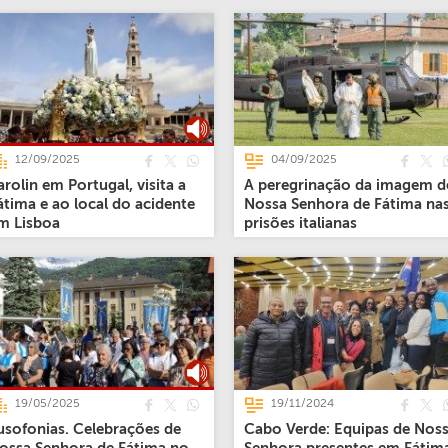
12/09/2025
04/09/2025
arolin em Portugal, visita a
A peregrinação da imagem d
átima e ao local do acidente
Nossa Senhora de Fátima na
m Lisboa
prisões italianas
19/05/2025
19/11/2024
usofonias. Celebrações de
Cabo Verde: Equipas de Nos