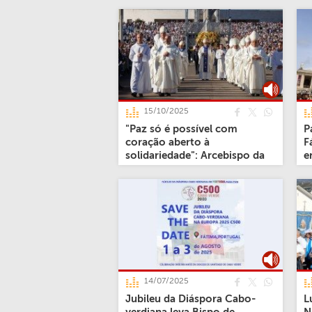
15/10/2025
"Paz só é possível com
P
coração aberto à
F
solidariedade": Arcebispo da
e
Beira
14/07/2025
Jubileu da Diáspora Cabo-
L