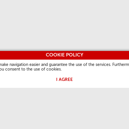
COOKIE POLICY
make navigation easier and guarantee the use of the services. Furtherm
you consent to the use of cookies.
I AGREE
 PAPA
A NOSSA FÉ
INFORMAÇÕES ÚTEIS
OUTROS 
Palavra do dia
Quem somos
Vatican.v
is
Santo do dia
Contatos
L'Osserv
Festas Litúrgicas
Perguntas frequentes
Vaticanst