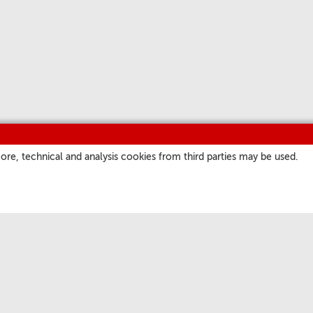
ore, technical and analysis cookies from third parties may be used.
SITES
OS NOSSOS CANAIS
a
Podcast
atore Romano
Programação
ate.va
Short Waves