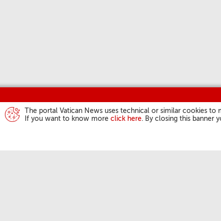
The portal Vatican News uses technical or similar cookies to 
If you want to know more
click here
. By closing this banner 
ATIVIDADES DO
Angelus
Audiências Gera