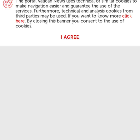
The portal Vatican News uses technical or similar cookies to
make navigation easier and guarantee the use of the
services. Furthermore, technical and analysis cookies from
third parties may be used. If you want to know more
click
here
. By closing this banner you consent to the use of
cookies.
I AGREE
ATIVIDADES DO PAPA
Angelus
Audiências Gerais
A NOSSA FÉ