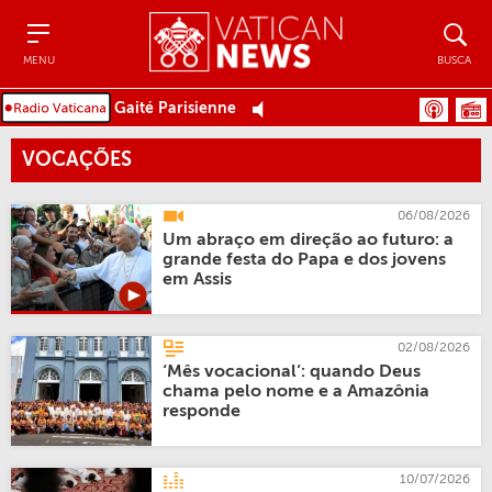
Menu
Busca
MENU
BUSCA
Gaité Parisienne
VOCAÇÕES
06/08/2026
Um abraço em direção ao futuro: a
grande festa do Papa e dos jovens
em Assis
02/08/2026
‘Mês vocacional’: quando Deus
chama pelo nome e a Amazônia
responde
10/07/2026