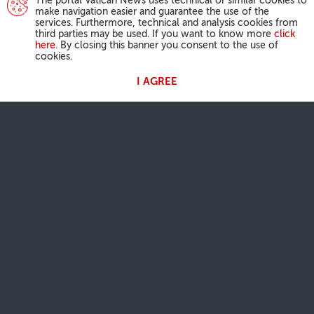
The portal Vatican News uses technical or similar cookies to
make navigation easier and guarantee the use of the
services. Furthermore, technical and analysis cookies from
third parties may be used. If you want to know more
click
here
. By closing this banner you consent to the use of
cookies.
I AGREE
ACTIVIDAD DEL PAPA
Ángelus
Audiencias Generales
NUESTRA FE