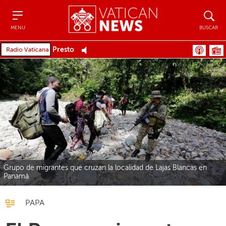
Menu
Buscar
MENU
BUSCAR
Presto
Grupo de migrantes que cruzan la localidad de Lajas Blancas en
Panamá
PAPA