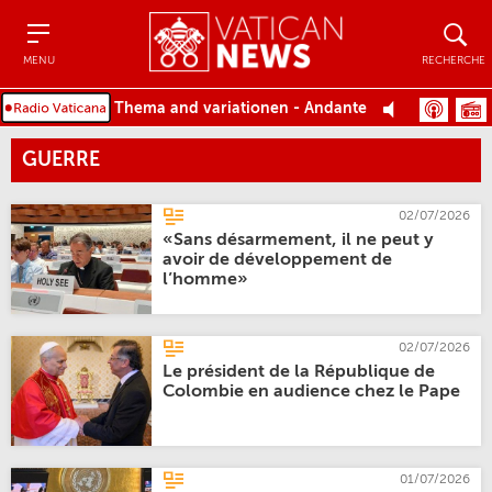
Menu
Recher
MENU
RECHERCHE
Thema and variationen - Andante
GUERRE
02/07/2026
«Sans désarmement, il ne peut y
avoir de développement de
l’homme»
02/07/2026
Le président de la République de
Colombie en audience chez le Pape
01/07/2026