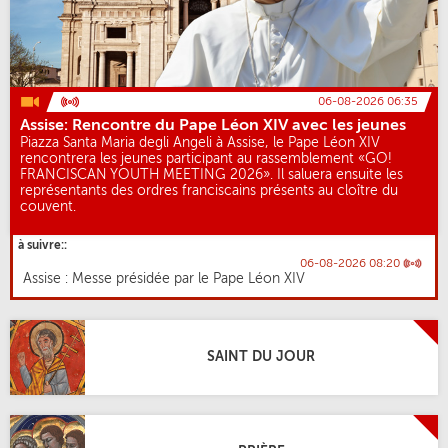
06-08-2026 06:35
Assise: Rencontre du Pape Léon XIV avec les jeunes
Piazza Santa Maria degli Angeli à Assise, le Pape Léon XIV
rencontrera les jeunes participant au rassemblement «GO!
FRANCISCAN YOUTH MEETING 2026». Il saluera ensuite les
représentants des ordres franciscains présents au cloître du
couvent.
à suivre::
06-08-2026 08:20
Assise : Messe présidée par le Pape Léon XIV
SAINT DU JOUR