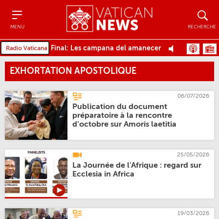
Menu
Recher
MENU
RECHERCHE
Final: Les campana del amanecer
EXHORTATION APOSTOLIQUE
06/07/2026
Publication du document
préparatoire à la rencontre
d'octobre sur Amoris laetitia
25/05/2026
La Journée de l'Afrique : regard sur
Ecclesia in Africa
19/03/2026