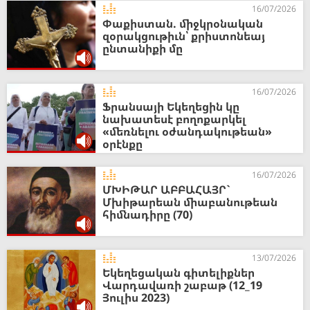
16/07/2026
Փաքիստան. միջկրօնական
զօրակցութիւն՝ քրիստոնեայ
ընտանիքի մը
16/07/2026
Ֆրանսայի Եկեղեցին կը
նախատեսէ բողոքարկել
«մեռնելու օժանդակութեան»
օրէնքը
16/07/2026
ՄԽԻԹԱՐ ԱԲԲԱՀԱՅՐ`
Մխիթարեան միաբանութեան
հիմնադիրը (70)
13/07/2026
Եկեղեցական գիտելիքներ
Վարդավառի շաբաթ (12_19
Յուլիս 2023)