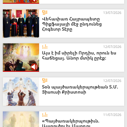
13/07/2026
Վեհափառ Հայրապետը
Պիքֆայայի մէջ ընդունեց
Հոգեւոր Տէրը
12/07/2026
Այս է իմ սիրելի Որդիս, որուն ես
հաճեցայ. Անոր մտիկ ըրէք:
12/07/2026
Տօն պայծառակերպութեան Տ.Մ.
Յիսուսի Քրիստոսի
11/07/2026
«Պայծառակերպութիւն.
Աստուծոյ եւ Մարդու