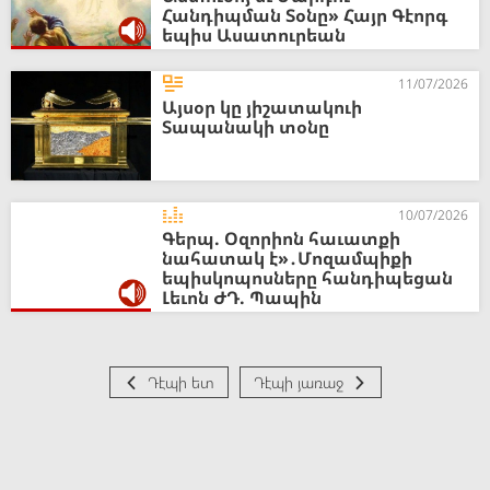
Հանդիպման Տօնը» Հայր Գէորգ
եպիս Ասատուրեան
11/07/2026
Այսօր կը յիշատակուի
Տապանակի տօնը
10/07/2026
Գերպ. Օզորիոն հաւատքի
նահատակ է»․Մոզամպիքի
եպիսկոպոսները հանդիպեցան
Լեւոն ԺԴ. Պապին
Դէպի ետ
Դէպի յառաջ