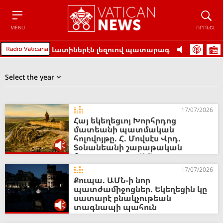
Menu
Որոնե
MENU
ՈՐՈՆԵԼ
Լատիներէն լեզուով պատարագ
17/07/2026
Հայ եկեղեցւոյ Խորհրդոց
մատեանի պատմական
հոլովոյթը. Հ. Մովսէս Վրդ.
Տօնանեանի շաբաթական
հաղորդաշարը (96)
17/07/2026
Քուպա. ԱՄՆ-ի նոր
պատժամիջոցներ. Եկեղեցին կը
սատարէ բնակչութեան
տագնապի պահուն