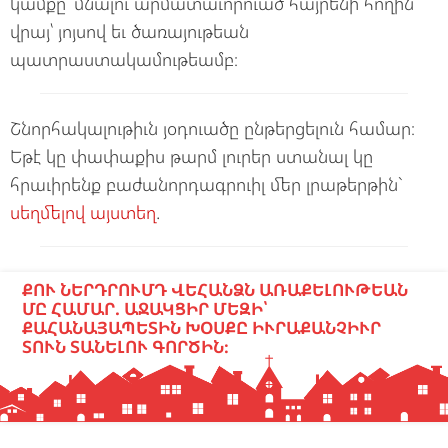
կամքը՝ մնալու արմատաւորուած հայրենի հողին
վրայ՝ յոյսով եւ ծառայութեան
պատրաստակամութեամբ։
Շնորհակալութիւն յօդուածը ընթերցելուն համար։
Եթէ կը փափաքիս թարմ լուրեր ստանալ կը
հրաւիրենք բաժանորդագրուիլ մեր լրաթերթին`
սեղմելով այստեղ
.
ՔՈՒ ՆԵՐԴՐՈՒՄԴ ՎԵՀԱՆՁՆ ԱՌԱՔԵԼՈՒԹԵԱՆ
ՄԸ ՀԱՄԱՐ. ԱՋԱԿՑԻՐ ՄԵԶԻ՝
ՔԱՀԱՆԱՅԱՊԵՏԻՆ ԽՕՍՔԸ ԻՒՐԱՔԱՆՉԻՒՐ
ՏՈՒՆ ՏԱՆԵԼՈՒ ԳՈՐԾԻՆ։