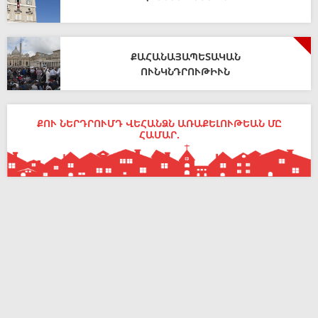
ՔԱՀԱՆԱՅԱՊԵՏԱԿԱՆ
ՈՒՆԿՆԴՐՈՒԹԻՒՆ
ՔՈՒ ՆԵՐԴՐՈՒՄԴ ՎԵՀԱՆՁՆ ԱՌԱՔԵԼՈՒԹԵԱՆ ՄԸ
ՀԱՄԱՐ.