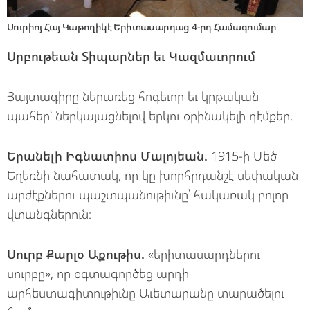
Սուրիոյ Հայ Կաթողիկէ Երիտասարդաց 4-րդ Համագումար
Սրբութեան Տիպարներ եւ Կազմաւորում
Յայտագիրը ներառեց հոգեւոր եւ կրթական
պահեր՝ ներկայացնելով երկու օրինակելի դէմքեր.
Երանելի Իգնատիոս Մալոյեան.
1915-ի Մեծ
Եղեռնի նահատակ, որ կը խորհրդանշէ սեփական
արժէքներու պաշտպանութիւնը՝ հակառակ բոլոր
վտանգներուն։
Սուրբ Քարլօ Աքութիս.
«երիտասարդներու
սուրբը», որ օգտագործեց արդի
արհեստագիտութիւնը Աւետարանը տարածելու