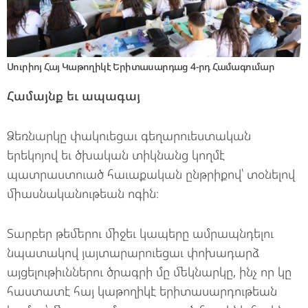
Սուրիոյ Հայ Կաթողիկէ Երիտասարդաց 4-րդ Համագումար
Համայնք եւ ապագայ
Ձեռնարկը փակուեցաւ գեղարուեստական
երեկոյով եւ ծխական տիկնանց կողմէ
պատրաստուած հաւաքական ընթրիքով՝ տօնելով
միասնականութեան ոգին։
Տարբեր թեմերու միջեւ կապերը ամրապնդելու
նպատակով յայտարարուեցաւ փոխադարձ
այցելութիւններու ծրագրի մը մեկնարկը, ինչ որ կը
հաստատէ հայ կաթողիկէ երիտասարդութեան