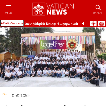
Menu
Որոնե
MENU
ՈՐՈՆԵԼ
Լատիներէն Սուրբ Վարդարան
ԵԿԵՂԵՑԻ