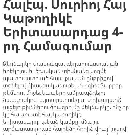
Հալէպ. Սուրիոյ Հայ
Կաթողիկէ
Երիտասարդաց 4-
րդ Համագումար
Ձեռնարկը փակուեցաւ գեղարուեստական
երեկոյով եւ ծխական տիկնանց կողմէ
պատրաստուած հաւաքական ընթրիքով՝
տօնելով միասնականութեան ոգին։ Տարբեր
թեմերու միջեւ կապերը ամրապնդելու
նպատակով յայտարարուեցաւ փոխադարձ
այցելութիւններու ծրագրի մը մեկնարկը, ինչ որ
կը հաստատէ հայ կաթողիկէ
երիտասարդութեան կամքը՝ մնալու
արմատաւորուած հայրենի հողին վրայ՝ յոյսով