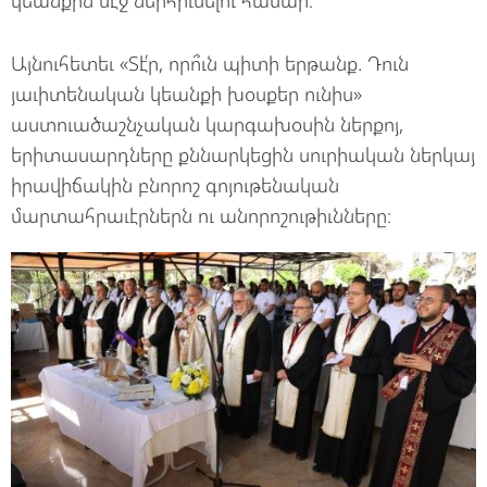
կեանքին մէջ ներհիւսելու համար։
Այնուհետեւ «Տէ՛ր, որո՞ւն պիտի երթանք. Դուն
յաւիտենական կեանքի խօսքեր ունիս»
աստուածաշնչական կարգախօսին ներքոյ,
երիտասարդները քննարկեցին սուրիական ներկայ
իրավիճակին բնորոշ գոյութենական
մարտահրաւէրներն ու անորոշութիւնները։