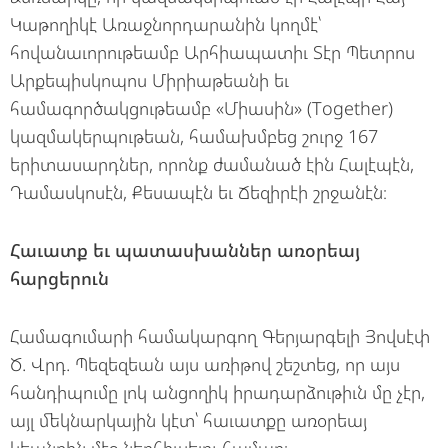
Կաթողիկէ Առաջնորդարանին կողմէ՝
հովանաւորութեամբ Արհիապատիւ Տէր Պետրոս
Արքեպիսկոպոս Միրիաթեանի եւ
համագործակցութեամբ «Միասին» (Together)
կազմակերպութեան, համախմբեց շուրջ 167
երիտասարդներ, որոնք ժամանած էին Հալէպէն,
Դամասկոսէն, Քեսապէն եւ Ճեզիրէի շրջանէն։
Հաւատք եւ պատասխաններ առօրեայ
հարցերուն
Համագումարի համակարգող Գերյարգելի Յովսէփ
Ծ. Վրդ. Պեզեզեան այս առիթով շեշտեց, որ այս
հանդիպումը լոկ անցողիկ իրադարձութիւն մը չէր,
այլ մեկնարկային կէտ՝ հաւատքը առօրեայ