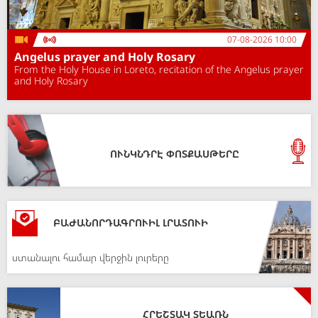
07-08-2026 10:00
Angelus prayer and Holy Rosary
From the Holy House in Loreto, recitation of the Angelus prayer
and Holy Rosary
ՈՒՆԿՆԴՐԷ ՓՈՏՔԱՍԹԵՐԸ
ԲԱԺԱՆՈՐԴԱԳՐՈՒԻԼ ԼՐԱՏՈՒԻ
ստանալու համար վերջին լուրերը
ՀՐԵՇՏԱԿ ՏԵԱՌՆ