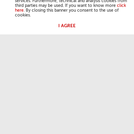
services. Furthermore, technical and analysis cookies from
third parties may be used. If you want to know more
click
here
. By closing this banner you consent to the use of
cookies.
I AGREE
ՔԱՀԱՆԱՅԱՊԵՏԻ ԳՈՐԾՈՒՆԷՈՒԹԻՒՆԸ
Մարեմեան Աղօթք
Քահանայապետական Ունկնդրութիւն
ՕԳՏԱԿԱՐ ՏԵՂԵԿՈՒԹԻՒՆՆԵՐ
Մեր մասին