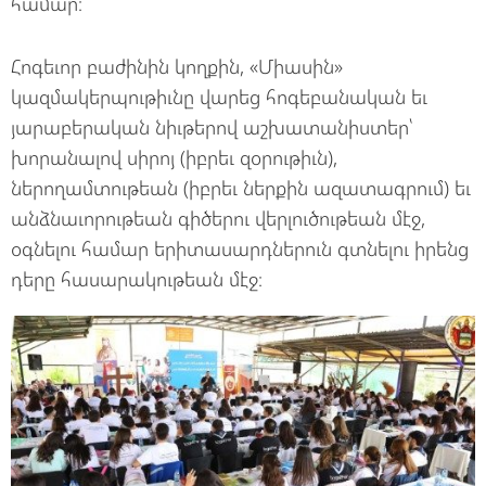
համար։
Հոգեւոր բաժինին կողքին, «Միասին»
կազմակերպութիւնը վարեց հոգեբանական եւ
յարաբերական նիւթերով աշխատանիստեր՝
խորանալով սիրոյ (իբրեւ զօրութիւն),
ներողամտութեան (իբրեւ ներքին ազատագրում) եւ
անձնաւորութեան գիծերու վերլուծութեան մէջ,
օգնելու համար երիտասարդներուն գտնելու իրենց
դերը հասարակութեան մէջ։