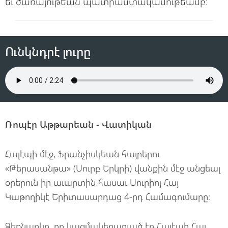
եւ ծառայութեան պատրաստակամութեամբ։
Ունկնդրէ լուրը
Ռոպէր Աթթարեան - Վատիկան
Հալէպի մէջ, Ֆրանչիսկեան հայրերու
«Թերասանթա» (Սուրբ Երկրի) վանքին մէջ անցեալ
օրերուն իր աւարտին հասաւ Սուրիոյ Հայ
Կաթողիկէ Երիտասարդաց 4-րդ Համագումարը։
Ձեռնարկը, որ կազմակերպուած էր Հալէպի Հայ