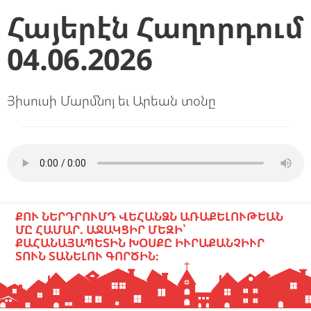
Հայերէն Հաղորդում
04.06.2026
Յիսուսի Մարմնոյ եւ Արեան տօնը
ՔՈՒ ՆԵՐԴՐՈՒՄԴ ՎԵՀԱՆՁՆ ԱՌԱՔԵԼՈՒԹԵԱՆ
ՄԸ ՀԱՄԱՐ. ԱՋԱԿՑԻՐ ՄԵԶԻ՝
ՔԱՀԱՆԱՅԱՊԵՏԻՆ ԽՕՍՔԸ ԻՒՐԱՔԱՆՉԻՒՐ
ՏՈՒՆ ՏԱՆԵԼՈՒ ԳՈՐԾԻՆ։