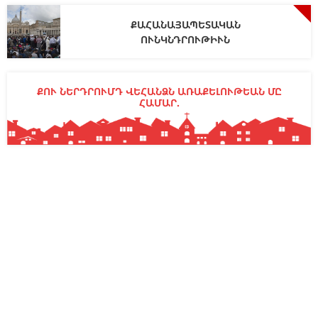
ՔԱՀԱՆԱՅԱՊԵՏԱԿԱՆ
ՈՒՆԿՆԴՐՈՒԹԻՒՆ
ՔՈՒ ՆԵՐԴՐՈՒՄԴ ՎԵՀԱՆՁՆ ԱՌԱՔԵԼՈՒԹԵԱՆ ՄԸ
ՀԱՄԱՐ.