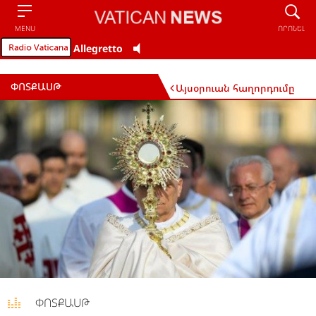
Որոնե
MENU
ՈՐՈՆԵԼ
Allegretto
ՓՈՏՔԱՍԹ
Այսօրուան հաղորդումը
ՓՈՏՔԱՍԹ