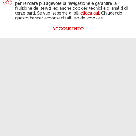
per rendere più agevole la navigazione e garantire la
fruizione dei servizi ed anche cookies tecnici e di analisi di
terze parti. Se vuoi saperne di più
clicca qui
. Chiudendo
questo banner acconsenti all’uso dei cookies.
ACCONSENTO
L'ATTIVITÀ DEL PAPA
Angelus
Udienze Generali
LA NOSTRA FEDE
Parola del giorno