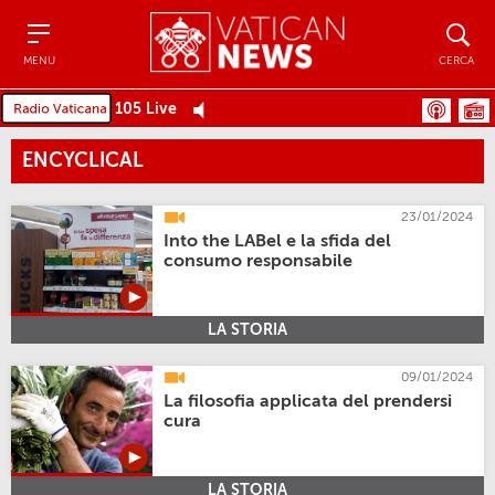
Menu
Cerca
MENU
CERCA
105 Live
ENCYCLICAL
23/01/2024
Into the LABel e la sfida del
consumo responsabile
LA STORIA
09/01/2024
La filosofia applicata del prendersi
cura
LA STORIA