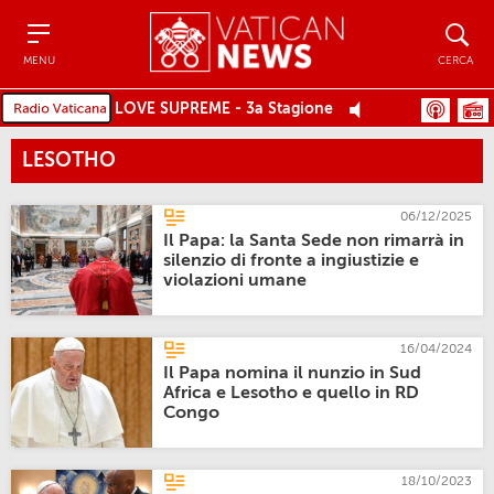
Menu
Cerca
MENU
CERCA
LOVE SUPREME - 3a Stagione
LESOTHO
06/12/2025
Il Papa: la Santa Sede non rimarrà in
silenzio di fronte a ingiustizie e
violazioni umane
16/04/2024
Il Papa nomina il nunzio in Sud
Africa e Lesotho e quello in RD
Congo
18/10/2023