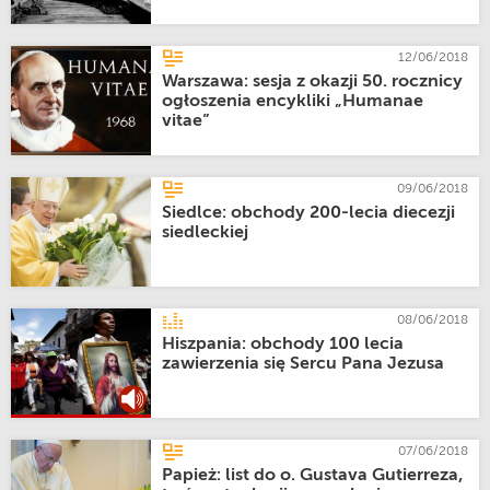
12/06/2018
Warszawa: sesja z okazji 50. rocznicy
ogłoszenia encykliki „Humanae
vitae”
09/06/2018
Siedlce: obchody 200-lecia diecezji
siedleckiej
08/06/2018
Hiszpania: obchody 100 lecia
zawierzenia się Sercu Pana Jezusa
07/06/2018
Papież: list do o. Gustava Gutierreza,