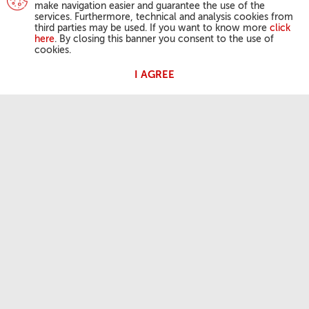
make navigation easier and guarantee the use of the
services. Furthermore, technical and analysis cookies from
third parties may be used. If you want to know more
click
here
. By closing this banner you consent to the use of
cookies.
I AGREE
DZIAŁALNOŚĆ PAPIEŻA
Anioł Pański
Audiencje Generalne
PRZYDATNE INFORMACJE