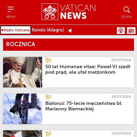
Menu
Szukaj
MENU
SZUKAJ
Rondo (Allegro)
ROCZNICA
25/07/2018
50 lat Humanae vitae: Paweł VI szedł
pod prąd, ale ufał małżonkom
16/07/2018
Białoruś: 75-lecie męczeństwa bł.
Marianny Biernackiej
13/07/2018