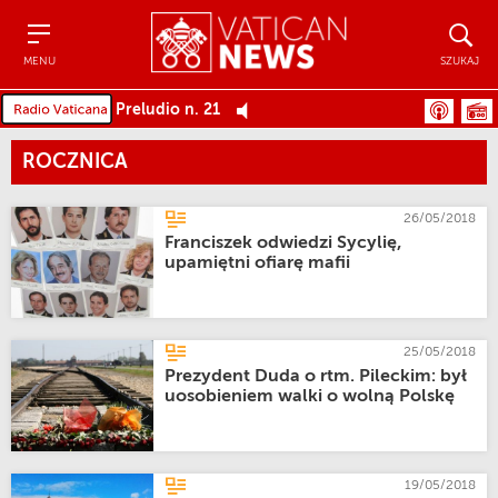
Menu
Szukaj
MENU
SZUKAJ
Preludio n. 21
ROCZNICA
26/05/2018
Franciszek odwiedzi Sycylię,
upamiętni ofiarę mafii
25/05/2018
Prezydent Duda o rtm. Pileckim: był
uosobieniem walki o wolną Polskę
19/05/2018