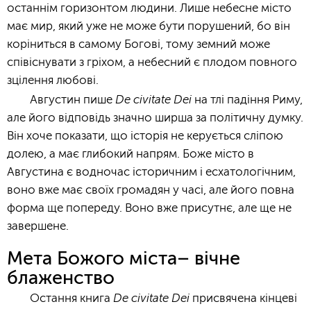
останнім горизонтом людини. Лише небесне місто
має мир, який уже не може бути порушений, бо він
коріниться в самому Богові, тому земний може
співіснувати з гріхом, а небесний є плодом повного
зцілення любові.
De civitate Dei
Августин пише
на тлі падіння Риму,
але його відповідь значно ширша за політичну думку.
Він хоче показати, що історія не керується сліпою
долею, а має глибокий напрям. Боже місто в
Августина є водночас історичним і есхатологічним,
воно вже має своїх громадян у часі, але його повна
форма ще попереду. Воно вже присутнє, але ще не
завершене.
Мета Божого міста– вічне
блаженство
De civitate Dei
Остання книга
присвячена кінцеві