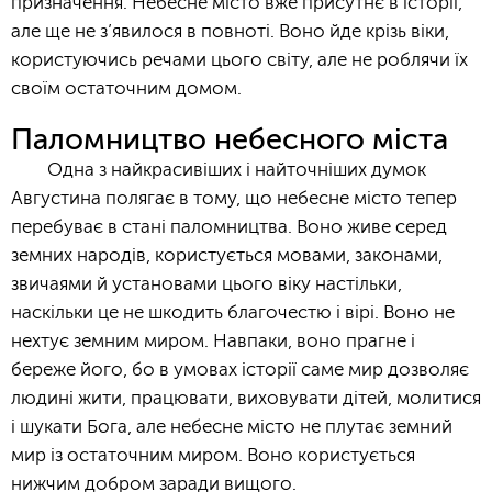
призначення. Небесне місто вже присутнє в історії,
але ще не з’явилося в повноті. Воно йде крізь віки,
користуючись речами цього світу, але не роблячи їх
своїм остаточним домом.
Паломництво небесного міста
Одна з найкрасивіших і найточніших думок
Августина полягає в тому, що небесне місто тепер
перебуває в стані паломництва. Воно живе серед
земних народів, користується мовами, законами,
звичаями й установами цього віку настільки,
наскільки це не шкодить благочестю і вірі. Воно не
нехтує земним миром. Навпаки, воно прагне і
береже його, бо в умовах історії саме мир дозволяє
людині жити, працювати, виховувати дітей, молитися
і шукати Бога, але небесне місто не плутає земний
мир із остаточним миром. Воно користується
нижчим добром заради вищого.