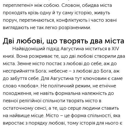
переплетені» між собою. Словом, обидва міста
проходять крізь одну й ту саму історію, живуть
поруч, перетинаються, конфліктують і часто зовні
виглядають не так легко розрізненими.
Дві любові, що творять два міста
Найвідоміший підхід Августина міститься в XIV
книзі. Вона розкриває те, що дві любові створили два
міста. Земне місто постає з любові до себе, аж до
несприйняття Бога; небесне – з любові до Бога, аж
до забуття себе. Для Августина тут ключовим є саме
слово «любов». Не політичний режим, не етнічне
походження, не навіть формальна належність до
певної релігійної спільноти творять місто в
остаточному сенсі, а те, що серце людини ставить
на найвище місце. Місто – це форма спільності, яка
виростає з порядку любові, тому історія для нього є