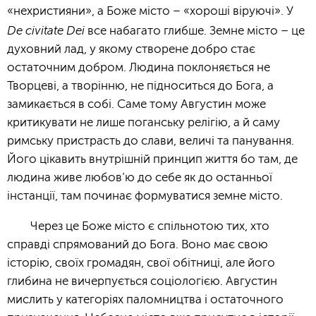
«нехристияни», а Боже місто – «хороші віруючі». У
De civitate Dei
все набагато глибше. Земне місто – це
духовний лад, у якому створене добро стає
остаточним добром. Людина поклоняється не
Творцеві, а творінню, не підноситься до Бога, а
замикається в собі. Саме тому Августин може
критикувати не лише поганську релігію, а й саму
римську пристрасть до слави, величі та панування.
Його цікавить внутрішній принцип життя бо там, де
людина живе любов’ю до себе як до останньої
інстанції, там починає формуватися земне місто.
Через це Боже місто є спільнотою тих, хто
справді спрямований до Бога. Воно має свою
історію, своїх громадян, свої обітниці, але його
глибина не вичерпується соціологією. Августин
мислить у категоріях паломництва і остаточного