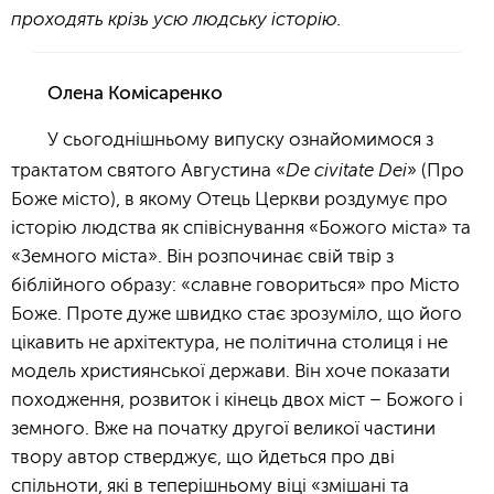
проходять крізь усю людську історію.
Олена Комісаренко
У сьогоднішньому випуску ознайомимося з
De civitate Dei
трактатом святого Августина «
» (Про
Боже місто), в якому Отець Церкви роздумує про
історію людства як співіснування «Божого міста» та
«Земного міста». Він розпочинає свій твір з
біблійного образу: «славне говориться» про Місто
Боже. Проте дуже швидко стає зрозуміло, що його
цікавить не архітектура, не політична столиця і не
модель християнської держави. Він хоче показати
походження, розвиток і кінець двох міст – Божого і
земного. Вже на початку другої великої частини
твору автор стверджує, що йдеться про дві
спільноти, які в теперішньому віці «змішані та