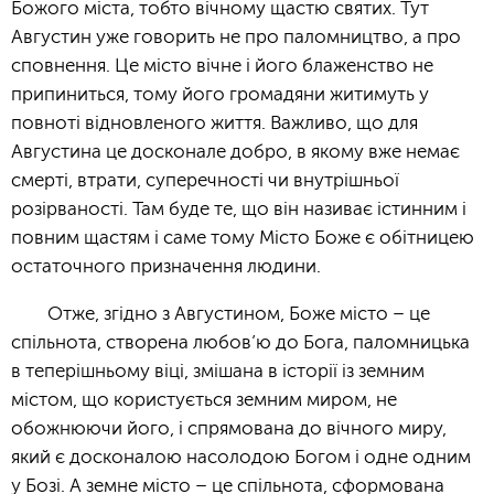
Божого міста, тобто вічному щастю святих. Тут
Августин уже говорить не про паломництво, а про
сповнення. Це місто вічне і його блаженство не
припиниться, тому його громадяни житимуть у
повноті відновленого життя. Важливо, що для
Августина це досконале добро, в якому вже немає
смерті, втрати, суперечності чи внутрішньої
розірваності. Там буде те, що він називає істинним і
повним щастям і саме тому Місто Боже є обітницею
остаточного призначення людини.
Отже, згідно з Августином, Боже місто – це
спільнота, створена любов’ю до Бога, паломницька
в теперішньому віці, змішана в історії із земним
містом, що користується земним миром, не
обожнюючи його, і спрямована до вічного миру,
який є досконалою насолодою Богом і одне одним
у Бозі. А земне місто – це спільнота, сформована