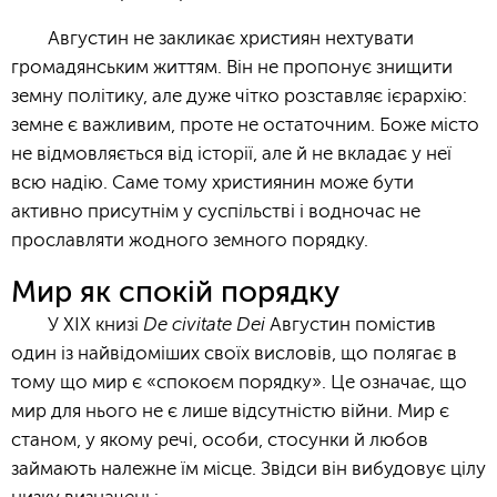
Августин не закликає християн нехтувати
громадянським життям. Він не пропонує знищити
земну політику, але дуже чітко розставляє ієрархію:
земне є важливим, проте не остаточним. Боже місто
не відмовляється від історії, але й не вкладає у неї
всю надію. Саме тому християнин може бути
активно присутнім у суспільстві і водночас не
прославляти жодного земного порядку.
Мир як спокій порядку
De civitate Dei
У XIX книзі
Августин помістив
один із найвідоміших своїх висловів, що полягає в
тому що мир є «спокоєм порядку». Це означає, що
мир для нього не є лише відсутністю війни. Мир є
станом, у якому речі, особи, стосунки й любов
займають належне їм місце. Звідси він вибудовує цілу