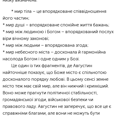
низку визначень:
* мир тіла – це впорядковане співвідношення
його частин;
* мир душі – впорядковане спокійне життя бажань;
* мир між людиною і Богом – впорядкований послух
віри вічному законові;
* мир між людьми – впорядкована згода;
* мир небесного міста – досконала й гармонійна
насолода Богом і одне одним у Бозі.
Це один із тих фрагментів, де Августин
найточніше показує, що Боже місто є спільнотою
досконалого порядку любові. В цьому сенсі земне
місто теж має свій мир, але він нижчий і крихкіший.
Воно може прагнути політичної стабільності,
громадянської згоди, військової безпеки чи
правового ладу. Августин не заперечує, що все це є
справжніми благами, але вони не можуть бути