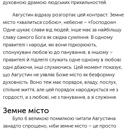
духовною драмою людських прихильностей.
Августин відразу розгортає цей контраст. Земне
місто «хвалиться собою», небесне – «Господом».
Одне шукає слави від людей, інше має за найбільшу
славу самого Бога як свідка сумління. В одному
правителі і народи, які вони підкорюють,
спонукувані любов’ю до панування; в іншому –
правителі й підлеглі служать одне одному в любові:
одні дбаючи, інші слухаючись. Цей момент показує,
що Августин не уявляє Боже місто як безформну
духовність. Воно теж має порядок, владу, послух,
спільне життя, але цей порядок народжується не з
гордості, а з любові, не з панування, а зі служіння.
Земне місто
Було б великою помилкою читати Августина
занадто спрощено, ніби земне місто – це просто