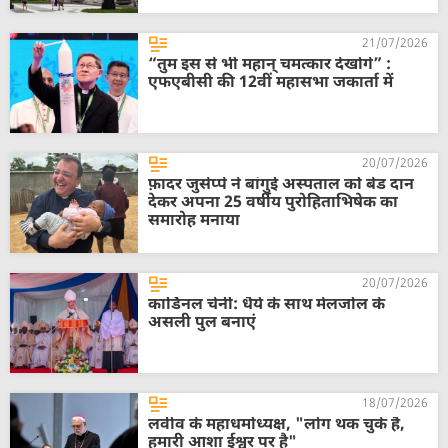
21/07/2026
“तुम इस से भी महान् चमत्कार देखोगे” :
एफएबीसी की 12वीं महासभा जकार्ता में
20/07/2026
फ़ादर जुसेप्पे ने बांगुई अस्पताल को बेड दान
देकर अपना 25 वर्षीय पुरोहिताभिषेक का
समारोह मनाया
20/07/2026
कार्डिनल चेर्नी: धैर्य के साथ मेलजोल के
असली पुल बनाएं
18/07/2026
लवीव के महाधर्माध्यक्ष, "लोग थक चुके हैं,
हमारी आशा ईश्वर पर है"