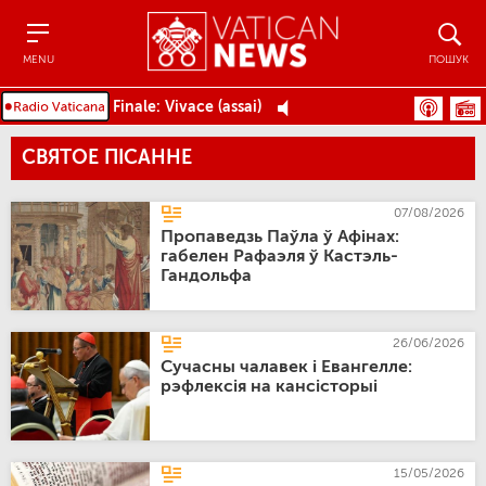
Menu
Пошук
MENU
ПОШУК
Finale: Vivace (assai)
СВЯТОЕ ПІСАННЕ
07/08/2026
Пропаведзь Паўла ў Афінах:
габелен Рафаэля ў Кастэль-
Гандольфа
26/06/2026
Сучасны чалавек і Евангелле:
рэфлексія на кансісторыі
15/05/2026