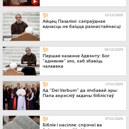
12/12/2025
Айцец Пазаліні: сапраўдная
еднасць не баіцца разнастайнасці
05/12/2025
Першае казанне Адвэнту: Бог
“адмяняе” зло, каб збавіць
чалавека
17/11/2025
Ад “Dei Verbum” да лічбавай эры:
Папа акрэсліў задачы біблістаў
07/11/2025
Біблія і насілле: спрэчкі ва