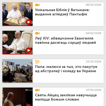
06/02/2026
Унікальная Біблія ў Ватыкане:
выданне агледзеў Пантыфік
04/02/2026
Леў XIV: абвяшчэнне Евангелля
павінна дасягаць сэрцаў людзей
25/01/2026
Папа: малюся за тых, хто пакутуе
ад абстрэлаў і холаду ва Украіне
07/01/2026
Святы Айцец заклікае навучыцца
маліцца Божым словам