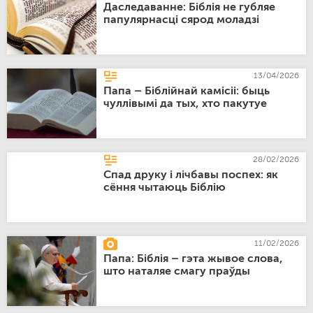
Даследаванне: Біблія не губляе
папулярнасці сярод моладзі
13/04/2026
Папа – Біблійнай камісіі: быць
чуллівымі да тых, хто пакутуе
28/02/2026
Спад друку і лічбавы поспех: як
сёння чытаюць Біблію
11/02/2026
Папа: Біблія – гэта жывое слова,
што наталяе смагу праўды