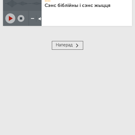
Сэнс біблійны і сэнс жыцця
Наперад