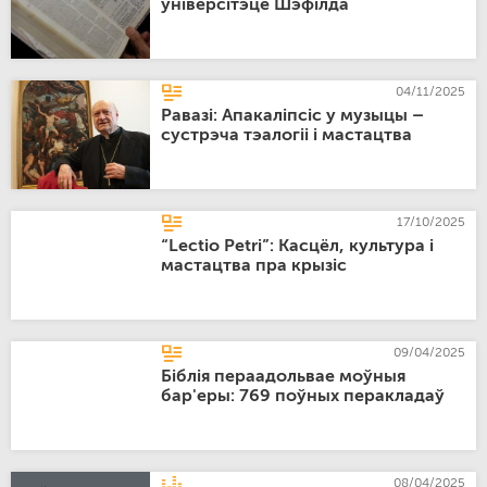
ўніверсітэце Шэфілда
04/11/2025
Равазі: Апакаліпсіс у музыцы –
сустрэча тэалогіі і мастацтва
17/10/2025
“Lectio Petri”: Касцёл, культура і
мастацтва пра крызіс
09/04/2025
Біблія пераадольвае моўныя
бар'еры: 769 поўных перакладаў
08/04/2025