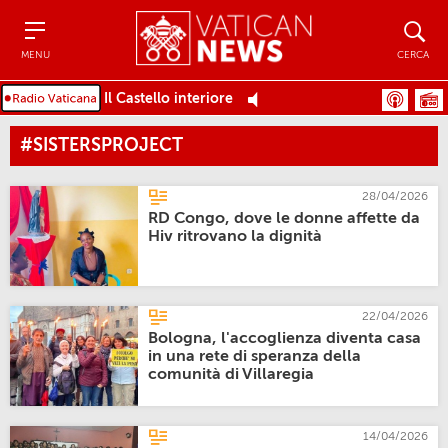
Menu
Cerca
MENU
CERCA
Il Castello interiore
#SISTERSPROJECT
28/04/2026
RD Congo, dove le donne affette da
Hiv ritrovano la dignità
22/04/2026
Bologna, l'accoglienza diventa casa
in una rete di speranza della
comunità di Villaregia
14/04/2026