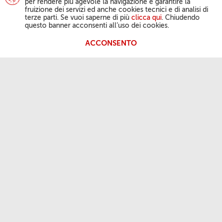
per rendere più agevole la navigazione e garantire la
fruizione dei servizi ed anche cookies tecnici e di analisi di
terze parti. Se vuoi saperne di più
clicca qui
. Chiudendo
questo banner acconsenti all’uso dei cookies.
ACCONSENTO
L'ATTIVITÀ DEL PAPA
Angelus
Udienze Generali
LA NOSTRA FEDE
Parola del giorno