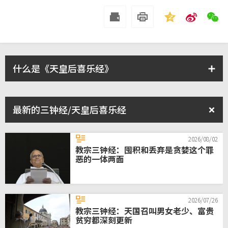
什么是《天皇后喜乐经》
最新的三钟经/天皇后喜乐经
何为天皇后喜乐经？
《天皇后喜乐经》是四大古老圣母对经之一，另外三篇为大
2026/08/02
哉救主之母（Alma Redemptoris Mater）；万福天上母后
教宗三钟经：囤积和丢弃是贪婪这个罪
（Ave Regina Coelorum）；又圣母经（Salve Regina）。
恶的一体两面
本笃十四世教宗1742年钦定，在复活期间，即复活主日到圣
神降临节，以天皇后喜乐经替代三钟经，诵念时应保持站立
姿势，作为战胜死亡的标记。
2026/07/26
天皇后喜乐经与三钟经一样，每日诵念三遍：清晨、中午和
教宗三钟经：天国召叫男女老少、富贵
日落时分，意在将一天的时光奉献于天主和圣母玛利亚。
贫穷都深刻更新