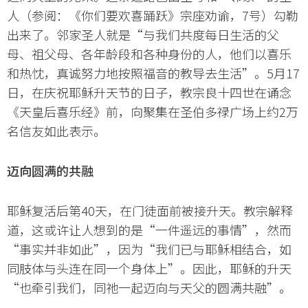
人（参阅：《你们要欢喜踊跃》宗座劝谕，7号）勾勒
出来了。邻家圣人就是“与我们共度每日生活的父
母、祖父母、各年龄段和各种身份的人，他们以喜乐
和热忱，真诚努力地按照福音的教导去生活”。5月17
日，在庆祝耶稣升天节的日子，教宗良十四世在诵念
《天皇后喜乐经》前，向聚集在圣伯多禄广场上约2万
名信友如此表示。
迈向圆满的共融
耶稣复活后第40天，在门徒面前被接升天。教宗解释
道，这或许让人想到的是“一件遥远的事情”，然而
“事实并非如此”，因为“我们已与耶稣相结合，如
同肢体与头连在同一个身体上”。因此，耶稣的升天
“也牵引我们，同祂一起迈向与天父的圆满共融”。