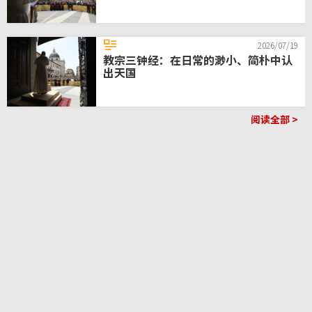
根据敬礼传统，这篇古老对经的历史可追溯至第六或第七世
纪，十三世纪上叶的文献已经记载了它的广泛流传，当时的
方济各会士们将它收录于他们的日课经内。这篇对经由四个
2026/07/19
短句组成，每个短句都以阿肋路亚结尾，这是信众呼求圣母
教宗三钟经：在日常的渺小、简朴中认
玛利亚在天之后的经文，为的是与她一同欢庆基督的复活。
出天国
教宗方济各2015年4月6日在复活节后的天皇后喜乐经祈祷
中，指出了我们应以怎样的心态诵念这篇祷文。他说：“让
我们转向圣母，邀请她欢心喜悦，因为她所怀胎的那一位，
阅读全部 >
一如祂许诺的已经复活了；让我们也信靠她的代祷。实际
上，我们的喜悦反映了圣母玛利亚的喜悦，因为是她以信德
守护了且依然守护着耶稣的事迹。因此，让我们怀着幸福子
女的心情诵念这篇祷文，因为我们的母亲是幸福的。”