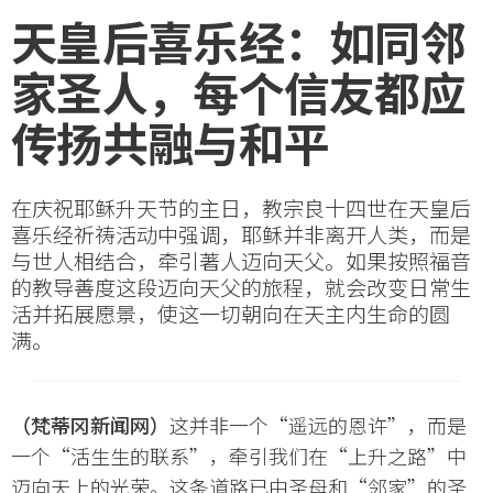
天皇后喜乐经：如同邻
家圣人，每个信友都应
传扬共融与和平
在庆祝耶稣升天节的主日，教宗良十四世在天皇后
喜乐经祈祷活动中强调，耶稣并非离开人类，而是
与世人相结合，牵引著人迈向天父。如果按照福音
的教导善度这段迈向天父的旅程，就会改变日常生
活并拓展愿景，使这一切朝向在天主内生命的圆
满。
（梵蒂冈新闻网）
这并非一个“遥远的恩许”，而是
一个“活生生的联系”，牵引我们在“上升之路”中
迈向天上的光荣。这条道路已由圣母和“邻家”的圣