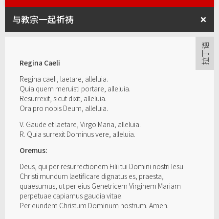
与教宗一起祈祷
Regina Caeli
Regina caeli, laetare, alleluia.
Quia quem meruisti portare, alleluia.
Resurrexit, sicut dixit, alleluia.
Ora pro nobis Deum, alleluia.
V. Gaude et laetare, Virgo Maria, alleluia.
R. Quia surrexit Dominus vere, alleluia.
Oremus:
Deus, qui per resurrectionem Filii tui Domini nostri Iesu
Christi mundum laetificare dignatus es, praesta,
quaesumus, ut per eius Genetricem Virginem Mariam
perpetuae capiamus gaudia vitae.
Per eundem Christum Dominum nostrum. Amen.